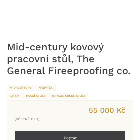
Mid-century kovový
pracovní stůl, The
General Fireeproofing co.
MID-CENTURY
NÁBYTEK
STOLY
PSACÍ STOLY
KANCELÁŘSKÉ STOLY
55 000
Kč
(VČETNĚ DPH)
Poptat