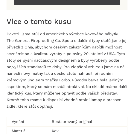
Více o tomto kusu
Dovezli jsme stůl od amerického výrobce kovového nábytku
The General Fireproofing Co. Spolu s dalšími typy stolů jsme jej
přivezli z Ohia, abychom českým zákazníkům nabídli možnost
seznámit se s kvalitou výroby z poloviny 20. století v USA. Tyto
stoly se pyšní nadčasovým designem a byly vyrobeny podle
nejvyšších standardů té doby. Pro zlepšení vzhledu jsme na ně
nanesli nový matný lak a desku stolu nahradili přírodním
krémovým linoleem značky Forbo. Původní barva byla jediným
aspektem, který se nám nezdál atraktivní. Na skladě máme další
identický kus, který můžeme opravit podle vašich představ.
Kromě toho máme k dispozici vhodné stolní lampy a pracovní
židle, které stůl doplňují.
Vydání
Restaurovaný originál
Materiál
Kov