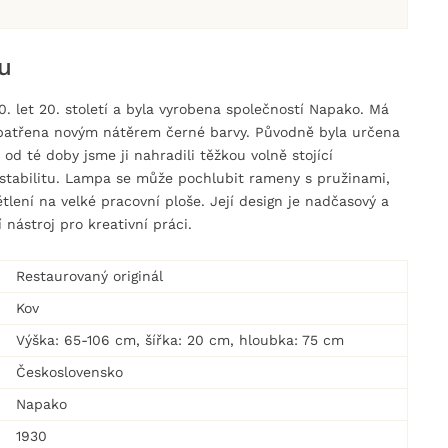
u
0. let 20. století a byla vyrobena společností Napako. Má
patřena novým nátěrem černé barvy. Původně byla určena
od té doby jsme ji nahradili těžkou volně stojící
í stabilitu. Lampa se může pochlubit rameny s pružinami,
tlení na velké pracovní ploše. Její design je nadčasový a
í nástroj pro kreativní práci.
Restaurovaný originál
Kov
Výška: 65-106 cm, šířka: 20 cm, hloubka: 75 cm
Československo
Napako
1930