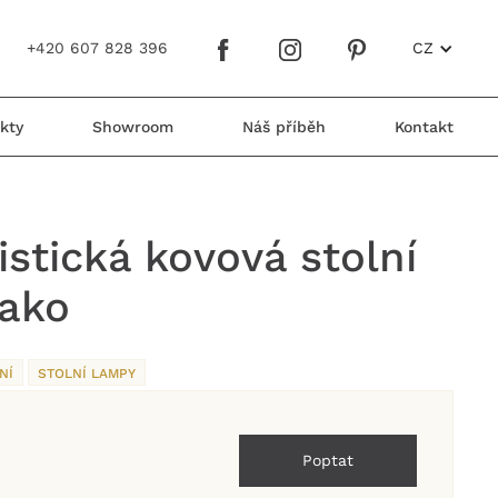
+420 607 828 396
CZ
kty
Showroom
Náš příběh
Kontakt
istická kovová stolní
ako
NÍ
STOLNÍ LAMPY
Poptat