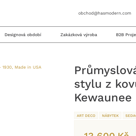
obchod@hasmodern.com
Designová období
Zakázková výroba
B2B Proje
Průmyslová
stylu z ko
Kewaunee 
ART DECO
NÁBYTEK
SEDA