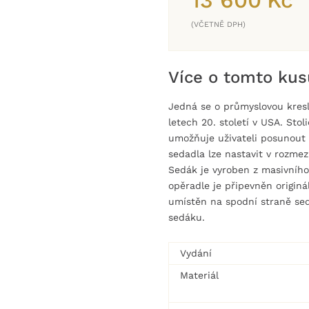
13 600
Kč
(VČETNĚ DPH)
Více o tomto kus
Jedná se o průmyslovou kresl
letech 20. století v USA. St
umožňuje uživateli posunout 
sedadla lze nastavit v rozmez
Sedák je vyroben z masivního
opěradle je připevněn originál
umístěn na spodní straně se
sedáku.
Vydání
Materiál