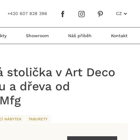
+420 607 828 396
CZ
kty
Showroom
Náš příběh
Kontakt
 stolička v Art Deco
vu a dřeva od
Mfg
CÍ NÁBYTEK
TABURETY