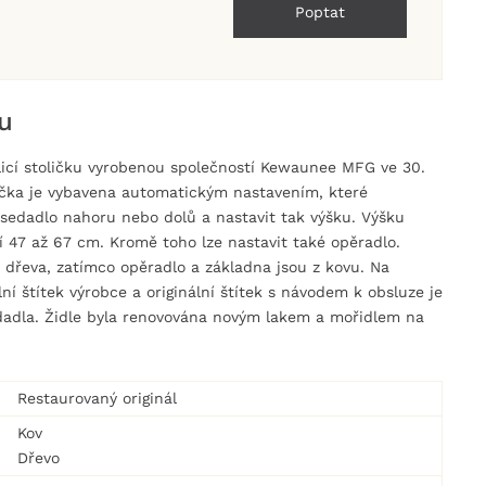
Poptat
u
icí stoličku vyrobenou společností Kewaunee MFG ve 30.
olička je vybavena automatickým nastavením, které
sedadlo nahoru nebo dolů a nastavit tak výšku. Výšku
í 47 až 67 cm. Kromě toho lze nastavit také opěradlo.
 dřeva, zatímco opěradlo a základna jsou z kovu. Na
ní štítek výrobce a originální štítek s návodem k obsluze je
dadla. Židle byla renovována novým lakem a mořidlem na
Restaurovaný originál
Kov
Dřevo