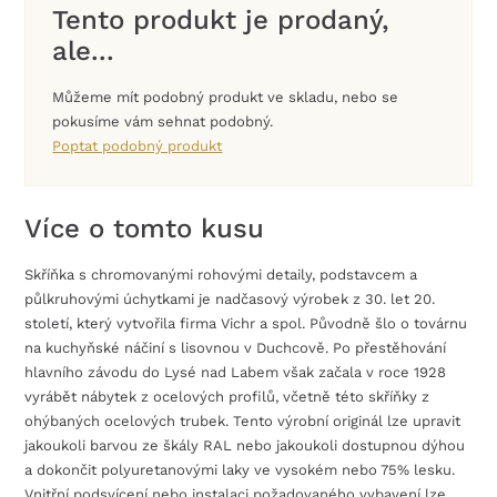
Tento produkt je prodaný,
ale...
Můžeme mít podobný produkt ve skladu, nebo se
pokusíme vám sehnat podobný.
Poptat podobný produkt
Více o tomto kusu
Skříňka s chromovanými rohovými detaily, podstavcem a
půlkruhovými úchytkami je nadčasový výrobek z 30. let 20.
století, který vytvořila firma Vichr a spol. Původně šlo o továrnu
na kuchyňské náčiní s lisovnou v Duchcově. Po přestěhování
hlavního závodu do Lysé nad Labem však začala v roce 1928
vyrábět nábytek z ocelových profilů, včetně této skříňky z
ohýbaných ocelových trubek. Tento výrobní originál lze upravit
jakoukoli barvou ze škály RAL nebo jakoukoli dostupnou dýhou
a dokončit polyuretanovými laky ve vysokém nebo 75% lesku.
Vnitřní podsvícení nebo instalaci požadovaného vybavení lze